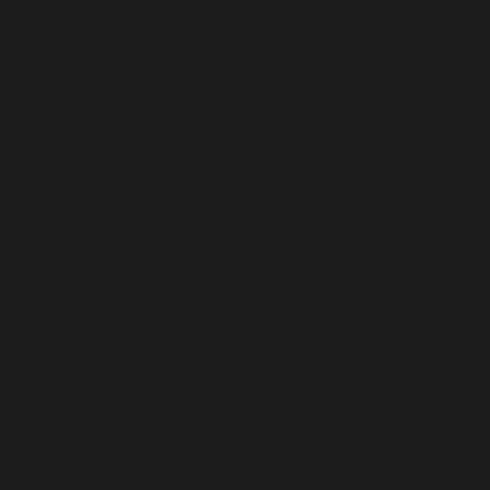
ÃO
A AIRLUSO é uma produtora de vídeo sediada em Vila Nova
de Famalicão, com mais de
9 anos
a produzir vídeo
institucional, documental, comercial e de conteúdo para
marcas, empresas e instituições do Norte de Portugal, em
particular do Porto e de Braga, e do resto do mundo. A
AIRLUSO tem na bagagem mais de 500 projetos entregues e
parcerias continuadas com algumas das marcas mais
reconhecidas da região e do país: a
Irmandade dos
Clérigos
no Porto, a
Prodite Zeelandia
em Vila Nova de
Gaia, a
Honeymooners
pelo mundo fora, o concessionário
oficial Mercedes-Benz
Nasamotor
, e a icónica marca
portuguesa
FAMEL
.